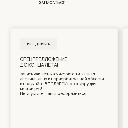
СПЕЦПРЕДЛОЖЕНИЕ
АКТИВИРУЙ 500 БО
ДО КОНЦА ЛЕТА!
ПОПРОБОВАТЬ НАШ
И ПОЧУВСТВОВАТЬ,
Записывайтесь на микроигольчатый RF
ДОВЕРЯТЬ СВОЮ К
лифтинг: лица и периорбитальной области
ПРОФЕССИОНАЛАМ
и получайте В ПОДАРОК процедуру для
кистей рук!
Использовать бонусы м
Не упустите шанс преобразиться!
первом посещении (1 бон
Начисляем кешбэк посл
оплачивайте услугу бон
СПЕЦИАЛИСТЫ