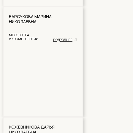
БАРСУКОВА МАРИНА
НИКОЛАЕВНА
МЕДСЕСТРА
В КОСМЕТОЛОГИИ
ПОДРОБНЕЕ
ДО ВСТРЕЧИ В GLADKAYA YOU ARE —
ЭТО МЕСТО ТОЧНО ПОПАДЕТ ВАМ
В САМОЕ СЕРДЦЕ
Адрес
Телефоны
г. Тверь, набережная
8 (903) 033 25 62
Афанасия Никитина, 54,
8 (903) 033 33 12
170026
График работы
Пн-Вс: 9:00 – 21:00
КОЖЕВНИКОВА ДАРЬЯ
НИКОЛАЕВНА