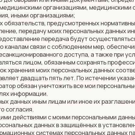
 медицинскими организациями, медицинскими 
ия, иными организациями;
их обязательств, предусмотренных нормативны
ление, передачу моих персональных данных ин
редоставление передача будут осуществлятьс
о каналам связи с соблюдением мер, обеспеч
санкционированного доступа, а также при усло
ляться лицом, обязанным сохранять професси
срок хранения моих персональных данных соотв
авляет двадцать пять лет. По истечении указа
атор обязан уничтожить все мои персональны
лях информации.
ых данных иным лицам или иное их разглашен
о согласия.
щими действиями с моими персональными данн
ональных данных в защищённых в установле
рмационных системах персональных данных п