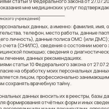
иями статьи 9 Федерального закона от 27.07.2
 оказания мне медицинских услуг подтверждаю
______________________
ского учреждения)
ерсональных данных, а именно: фамилия, имя, о
тельства, телефон, место работы, данные пасп
го личность), данные полиса ОМС (или ДМС);
 счета (СНИЛС), сведения о состоянии моего 
ицинской помощью; сведения о диагностическ
м лечении, данных рекомендациях.
иями статьи 10 Федерального закона от 27.07.
ласие на обработку моих персональных данных
твляется лицом, профессионально занимающи
м сохранять врачебную тайну.
сональных данных вносить их в реестры, базы 
ля формирования отчётных форм и иных сведе
о договорами или иными документами, опред