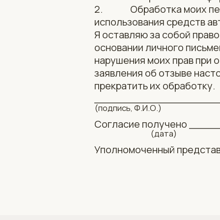
2. Обработка моих персо
использования средств ав
Я оставляю за собой право
основании личного письмен
нарушения моих прав при 
заявления об отзыве наст
прекратить их обработку.
_________________
(подпись, Ф.И.О.) (
Согласие получено ___
(дата)
Уполномоченный предста
ДО ВСТРЕЧИ В GLADKAYA YOU ARE — ЭТО МЕС
ТОЧНО ПОПАДЕТ ВАМ В САМОЕ СЕРДЦЕ
Телефоны
Адрес
8 (903) 033 25 62
г. Тверь, набережная
Афанасия Никитина, 54,
8 (903) 033 33 12
170026