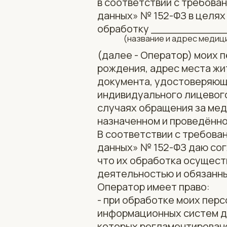
в соответствии с требован
данных» № 152-ФЗ в целях
обработку __________
(название и адрес медицин
(далее - Оператор) моих п
рождения, адрес места жи
документа, удостоверяюще
индивидуального лицевого
случаях обращения за мед
назначенном и проведённо
В соответствии с требован
данных» № 152-ФЗ даю сог
что их обработка осущес
деятельностью и обязанны
Оператор имеет право:
- при обработке моих пер
информационных систем д
которых регламентирован