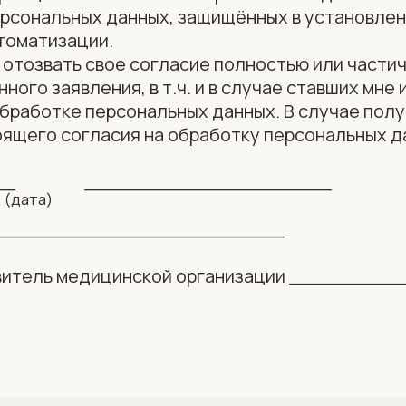
нальных данных, защищённых в установленн
томатизации.
 отозвать свое согласие полностью или части
ного заявления, в т.ч. и в случае ставших мне
обработке персональных данных. В случае пол
оящего согласия на обработку персональных 
____ _____________________
дата)
__________________________
витель медицинской организации ________
ТО