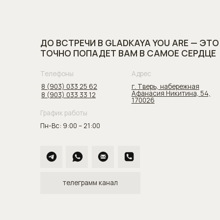
График работы
Пн-Вс: 9:00 – 21:00
телеграмм канал
GLADKAYA
you 
НАИМЕНОВАНИЕ: ОБЩЕСТВО С ОГРАНИЧЕННОЙ
ОТВЕТСТВЕННОСТЬЮ "ГЛАДКАЯ Ю А"
ИНН: 6900010549 КПП: 690001001
ДИРЕКТОР СОЛНЦЕВА АНАСТАСИЯ СЕРГЕЕВНА
ОГРН: 1246900006286 ДАТА ПРИСВОЕНИЯ ОГРН: 26.06.2024
ЛИЦЕНЗИЯ № Л041-01186-69/01613964 ОТ 11 ДЕКАБРЯ 2024 Г