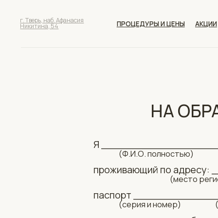
г. Тверь, наб. Афанасия
ПРОЦЕДУРЫ И ЦЕНЫ
АКЦИИ
СПЕ
Никитина, 54
НА ОБР
Я __________________
(Ф.И.О. полностью)
проживающий по адресу:
(место регистр
паспорт _____________
(серия и номер) (дата, 