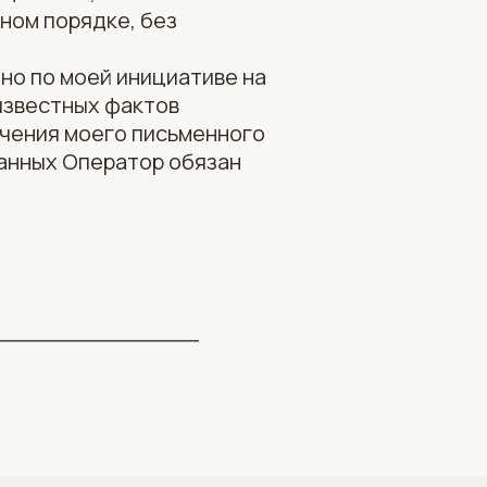
ом порядке, без
чно по моей инициативе на
 известных фактов
учения моего письменного
данных Оператор обязан
________________