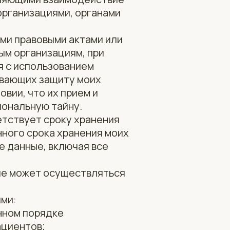
организациями, органами
ми правовыми актами или
ым организациям, при
я с использованием
ивающих защиту моих
вии, что их прием и
ональную тайну.
етствует сроку хранения
нного срока хранения моих
е данные, включая все
ие может осуществляться
ыми:
нном порядке
ациентов;