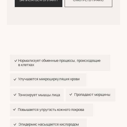
Повышается упругость кожного покрова
Эпидермис насыщается кислородом
Выравниваются контуры лица
Замедляются возрастные изменения
Удаляются отмершие клетки эпидермиса
Ликвидируется так называемый второй подбородок
Пропадает отечность мягких тканей
Уменьшается подкожный жир
Альгинатная маска
Маски используют, чтобы вернуть лицу
здоровый, свежий вид. Один из главных
эффектов — экспресс-лифтинг. По мере
высыхания на лице состав слегка
сужается, что способствует
подтягиванию контуров, уменьшению
выраженности морщин. При снятии маска