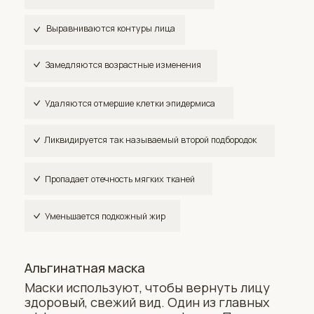
вытягивает токсины из кожи, поэтому она
обладает ещё и антиоксидантными
свойствами. Другие эффекты зависят от
активных компонентов, которые
включают в состав.
Энзимная маска с папаином
и Витамином С
Мягко удаляет омертвевшие клетки
кожи и придает коже сияние.
+
ДЛИТЕЛЬНОСТЬ ПРОЦЕДУР
Длительность процедуры составляет 60 минут.
+
КАКИЕ ПРОДУКТЫ И ОБОРУДОВАНИЕ
ИСПОЛЬЗУЮТСЯ
ОЧИЩАЮЩИЙ ГЕЛЬ IMAGE ORMEDIC
Удаляет косметику и глубоко очищает кожу,
а также успокаивает её, благодаря
содержанию фруктовый кислот.
МАССАЖНОЕ МАСЛО IMAGE OIL VITAL C
ЭНЗИМНАЯ МАСКА IMAGE VITAL C MASK
АЛЬГИНАТНАЯ МАСКА