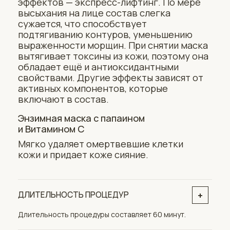
+
ЧТО ВХОДИТ В ОБРАБОТКУ ЗОНЫ
Во время процедуры задействованы зоны лица.
Зона ушей, шеи, декольте и затылка не
затрагивается.
+
ОЩУЩЕНИЯ ВО ВРЕМЯ СЕАНСА
Пациенты отмечают, что получают
расслабление во время проведения массажа.
+
ЗАЖИВЛЕНИЕ КОЖИ, ВОЗМОЖНЫЕ
ПОБОЧНЫЕ ЭФФЕКТЫ
Если манипуляцию постоянно проводить
в молодом возрасте, то кожа лица утратит
способность к естественной регенерации,
что приводит к преждевременному
старению.
Если для проведения манипуляции
использовать большое количество
косметических средств, это спровоцирует
возникновении угревой сыпи, иных
высыпаний на кожном покрове.
Слишком частое воздействие на увядающий
эпидермис приведет к его растягиванию.
Интенсивное воздействие на худое лицо
приводит к растянутости, возникновению
синяков.
+
ПРОТИВОПОКАЗАНИЯ