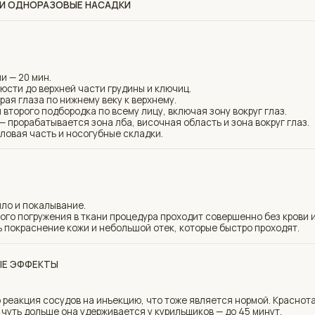
калывание.
ружения в ткани процедура проходит совершенно без крови и без
нение кожи и небольшой отек, которые быстро проходят.
ЕКТЫ
я сосудов на инъекцию, что тоже является нормой. Краснота обычно
льше она удерживается у курильщиков — до 45 минут.
то травмирование кровеносного сосуда, нарушение свертываемости
карств, разжижающих кровь.
ма, псориаз, дерматит с поражением волосистой части головы)
нкулы, лишай, трихофития);
 для мезотерапии или отдельных их компонентов;
кой;
ия;
пилепсия, психозы);
ций организма (декомпенсированный сахарный диабет, сердечная,