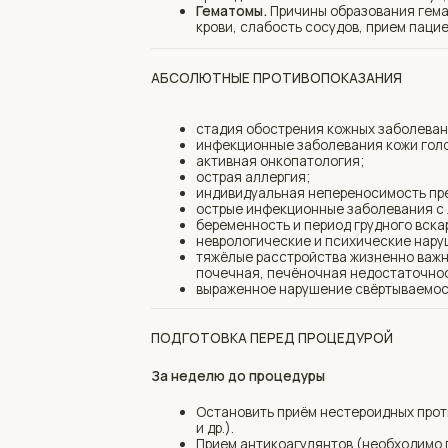
почечная, печёночная недостаточность);
выраженное нарушение свёртываемости крови
ПОДГОТОВКА ПЕРЕД ПРОЦЕДУРОЙ
За неделю до процедуры
Остановить приём нестероидных противовосп
и др.).
Прием антикоагулянтов (необходимо прекратит
Отменить использование активных средств в 
Исключить пилинги, все виды чисток лица.
В день процедуры
Не посещать солярии (не загорать за 10 дней 
Перед сеансом не наносить раздражающие ко
ДОМАШНИЙ УХОД
Сразу после процедуры:
В течение 1-2 суток после процедуры может с
обычно проходит в первые три часа.
Для быстрого восстановления кожи врач пос
Следующие 5-7 дней после процедуры обязательн
Не посещать бассейны, сауны и бани, так как
усилить покраснение кожи и привести к восп
Воздержаться от интенсивных физических наг