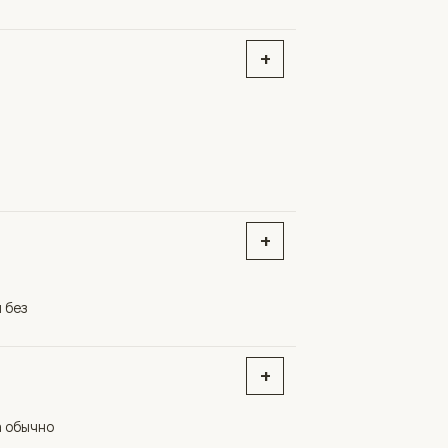
+
+
+