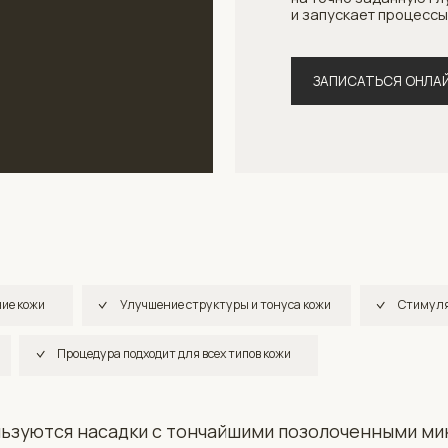
ЗАПИСАТЬСЯ ОНЛАЙН
СМО
Улучшение структуры и тонуса кожи
Стимуляция естественной
Процедура подходит для всех типов кожи
ся насадки с тончайшими позолоченными микроиглами.
 им легко раздвигать ткани и мягко погружаться вглубь,
яя следов.
е после процедуры. В дальнейшем за счет запуска
ный эффект будет постепенно нарастать в течение 1,5−2
аженный результат омоложения.