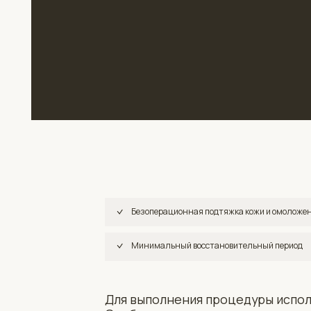
Безоперационная подтяжка кожи и омоложение кожи
Минимальный восстановительный период
Для выполнения процедуры используют
Особая лазерная заточка игл позволяют
не повреждая кожу и сосуды, не оставл
Первый результат наблюдается сразу ж
производства нового коллаген получен
месяцев, пока не будет достигнут выр