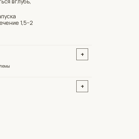
+
+
+