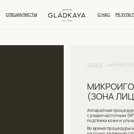
ЦИАЛИСТЫ
О НАС
РЕЗУЛЬТАТЫ
КОНТАК
УСЛУГИ
→ МИКРОИГОЛЬЧАТЫЙ РФ-ЛИФТ
МИКРОИГОЛЬЧАТЫ
(ЗОНА ЛИЦА)
Аппаратная процедура, сочетающая
с радиочастотным (RF) воздействием
подтяжки кожи и улучшения её текст
Во время процедуры микроиглы пров
на точно заданную глубину, где RF-э
и запускает процессы клеточного об