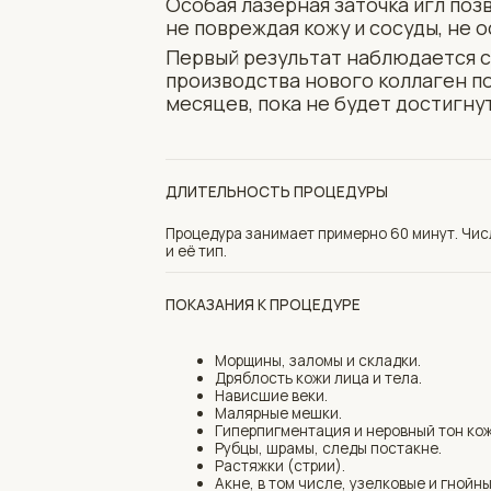
ДЛИТЕЛЬНОСТЬ ПРОЦЕДУРЫ
Процедура занимает примерно 60 минут. Число сеан
и её тип.
ПОКАЗАНИЯ К ПРОЦЕДУРЕ
Морщины, заломы и складки.
Дряблость кожи лица и тела.
Нависшие веки.
Малярные мешки.
Гиперпигментация и неровный тон кожи.
Рубцы, шрамы, следы постакне.
Растяжки (стрии).
Акне, в том числе, узелковые и гнойные угри.
Расширенные поры, чрезмерная жирность кож
Милиумы, кисты сальных и потовых желез.
Трихологические проблемы (себорейный дерм
диффузное выпадение волос)
КАКИЕ ПРОДУКТЫ И ОБОРУДОВАНИЕ ИСПОЛЬЗУЕТ
АППАРАТ ELLISYS SENSE SENS KISS С МИКР