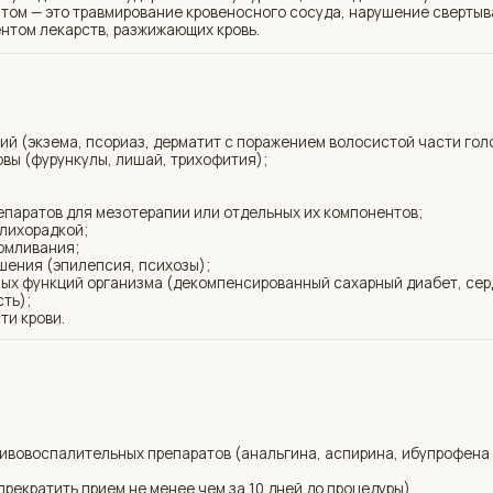
.
алительных препаратов (анальгина, аспирина, ибупрофена
ь прием не менее чем за 10 дней до процедуры).
домашнем уходе {кислоты, ретинолы}.
до и после процедуры.
жу лица препараты.
охраняться легкий отек. Покраснение
оветует индивидуальный домашний уход.
о соблюдать правила:
 повышенная влажность и тепло могут
алениям.
рузок, которые увеличивают