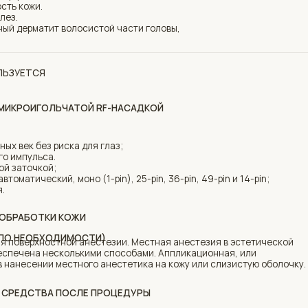
ез риска для глаз;
ьса.
кой;
ский, моно (1-pin), 25-pin, 36-pin, 49-pin и 14-pin;
ОТКИ КОЖИ
ОБХОДИМОСТИ)
хностной анестезии. Местная анестезия в эстетической
а несколькими способами. Аппликационная, или
нии местного анестетика на кожу или слизистую оболочку.
ТВА ПОСЛЕ ПРОЦЕДУРЫ
ОРАЗОВЫЕ НАСАДКИ
ин.
верхней части грудины и ключиц.
а по нижнему веку к верхнему.
 подбородка по всему лицу, включая зону вокруг глаз.
атывается зона лба, височная область и зона вокруг глаз.
асть и носогубные складки.