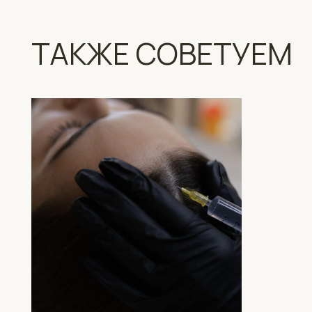
Мезотерапия кожи головы
Лазерная эпи
Процедура для оздоровления кожи
Лазерная эпиляция 
головы, в ходе которой лекарственные
наиболее популярн
препараты доставляются к волосяным
удаления волос.
луковицам с помощью множественных
инъекций.
УЗНАТЬ БОЛЬШЕ
УЗНАТЬ БОЛЬ