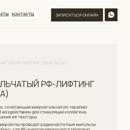
ТЫ
ЗАПИСАТЬСЯ ОНЛАЙН
ИНГ (ЗОНА ЛИЦА)
Й РФ-ЛИФТИНГ
 микроигольчатую терапию
 для стимуляции коллагена,
уры.
одят радиочастотные импульсы
нергия переходит в тепловую
новления.