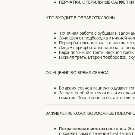
ОЩУЩЕНИЯ ВО ВРЕМЯ СЕАНСА
Во время сеанса пациент ощущает тепло и по
За счет особой заточки игл и их плавного пог
гематом. После сеанса остается лишь покрас
ЗАЖИВЛЕНИЕ КОЖИ, ВОЗМОЖНЫЕ ПОБОЧНЫЕ ЭФФ
Покраснения в местах проколов.
Это реакци
проходит сама в течение 15−30 минут, чуть до
Гематомы.
Причины образования гематом — э
крови, слабость сосудов, прием пациентом ле
АБСОЛЮТНЫЕ ПРОТИВОПОКАЗАНИЯ
стадия обострения кожных заболеваний (экзе
инфекционные заболевания кожи головы (фуру
активная онкопатология;
острая аллергия;
индивидуальная непереносимость препаратов
острые инфекционные заболевания с лихорад
беременность и период грудного вскармливан
неврологические и психические нарушения (э
тяжёлые расстройства жизненно важных функ