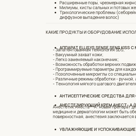
- Запатентованная технология SDS;
- Вакуумный захват кожи;
- Легко заменяемый наконечник;
- Возможность обработки верхних подвижных век б
- Программируемые параметры для каждого импул
- Позолоченные микроиглы со специальной заточ
- Различные режимы обработки - ручной, автоматиче
- Технология мягкого шагового двигателя.
АНТИСЕПТИЧЕСКИЕ СРЕДСТВА ДЛЯ ОБРАБ
АНЕСТЕЗИРУЮЩИЙ КРЕМ АНЕСТ- А (ПО НЕ
Анестетик Анеста®-А: новый препарат для повер
медицине и дерматологии может быть обеспечен
поверхностная, анестезия заключается в нанесе
УВЛАЖНЯЮЩИЕ И УСПОКАИВАЮЩИЕ СРЕДС
ПЕРЧАТКИ, СТЕРИЛЬНЫЕ САЛФЕТКИ И ОДН
ЧТО ВХОДИТ В ОБРАБОТКУ ЗОНЫ
Точечная работа с рубцами и заломами — 20 м
Зона Шея от подбородка и нижней челюсти до 
Периорбительная зона- от внешнего края глаз
Лицо + периорбитальная зона: от зоны второго
Верхняя/нижняя треть: Верхняя треть — прораб
Нижняя треть: Второй подбородок, скуловая ч